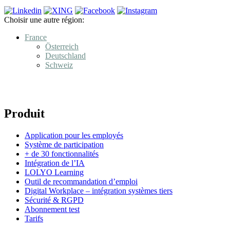
Choisir une autre région:
France
Österreich
Deutschland
Schweiz
Produit
Application pour les employés
Système de participation
+ de 30 fonctionnalités
Intégration de l’IA
LOLYO Learning
Outil de recommandation d’emploi
Digital Workplace – intégration systèmes tiers
Sécurité & RGPD
Abonnement test
Tarifs