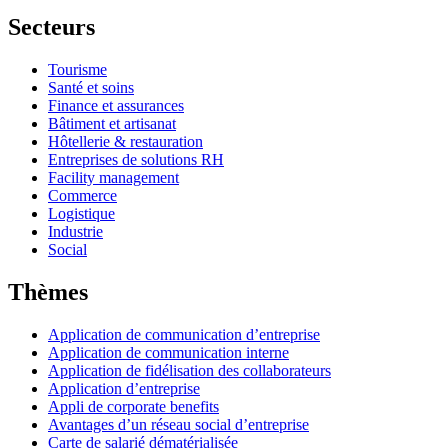
Secteurs
Tourisme
Santé et soins
Finance et assurances
Bâtiment et artisanat
Hôtellerie & restauration
Entreprises de solutions RH
Facility management
Commerce
Logistique
Industrie
Social
Thèmes
Application de communication d’entreprise
Application de communication interne
Application de fidélisation des collaborateurs
Application d’entreprise
Appli de corporate benefits
Avantages d’un réseau social d’entreprise
Carte de salarié dématérialisée