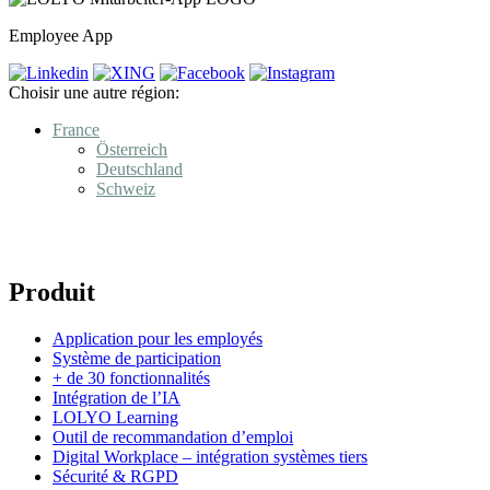
Employee App
Choisir une autre région:
France
Österreich
Deutschland
Schweiz
Produit
Application pour les employés
Système de participation
+ de 30 fonctionnalités
Intégration de l’IA
LOLYO Learning
Outil de recommandation d’emploi
Digital Workplace – intégration systèmes tiers
Sécurité & RGPD