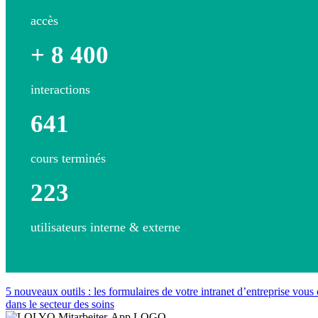
accès
+ 8 400
interactions
641
cours terminés
223
utilisateurs interne & externe
5 nouveaux outils : les formulaires de votre intranet d’entreprise vous 
dans le secteur des soins