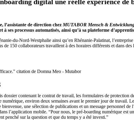
onboarding digital une réelle expérience de
 l’assistante de direction chez
MUTABOR Mensch & Entwicklun
 à ses processus automatisés, ainsi qu’à sa plateforme d’apprentis
 Rhénanie-du-Nord-Westphalie ainsi qu’en Rhénanie-Palatinat, l’entrepris
s de 150 collaborateurs travaillent à des horaires différents et dans des l
g
er contenant le contrat de travail, les formulaires de protection des d
e numérique, environ deux semaines avant le premier jour de travail. L
 bienvenue, une sélection de publications et un message personnel de 
dans l’application mobile. “Pour nous, le pré-boarding numérique est 
 penché sur la question et que du temps y a été investi.”