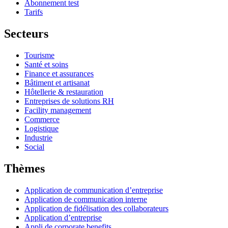
Abonnement test
Tarifs
Secteurs
Tourisme
Santé et soins
Finance et assurances
Bâtiment et artisanat
Hôtellerie & restauration
Entreprises de solutions RH
Facility management
Commerce
Logistique
Industrie
Social
Thèmes
Application de communication d’entreprise
Application de communication interne
Application de fidélisation des collaborateurs
Application d’entreprise
Appli de corporate benefits