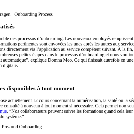
atisés
ble des processus d’onboarding. Les nouveaux employés remplissent leu
mations pertinentes sont envoyées les unes après les autres aux service
ns directement via l’application au service compétent suivant. À la fin, 
ombreuses petites étapes dans le processus d’onboarding et nous voulio
ment automatique”, explique Domna Meo. Ce qui finissait autrefois en un
 digitale.
res disponibles à tout moment
ose actuellement 12 cours concernant la numérisation, la santé ou la séc
tre consulté à nouveau à tout moment si nécessaire. Cela permet non seu
inue
. “Nos collaborateurs peuvent suivre les formations quand cela leur 
du système.”