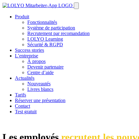
Produit
Fonctionnalités
Système de participation
Recrutement par recomandation
LOLYO Learning
Sécurité & RGPD
Success stories
L’entreprise
À propos
Devenir partenaire
Centre d’aide
Actualités
Nouveautés
Livres blancs
Tarifs
Réserver une présentation
Contact
Test gratuit
Les employés
recrutent les nou