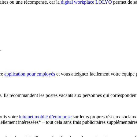
aires ou une récompense, car la
digital workplace LOLYO
permet de sav
–
tre
application pour employés
et vous atteignez facilement votre équipe 
urs. Ils recommandent les postes vacants aux personnes qui correspondent
puis votre
intranet mobile d’entreprise
sur leurs propres réseaux sociaux
llement intéressées* – tout cela sans frais publicitaires supplémentaires